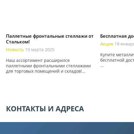
Паллетные фронтальные стеллажи от
Бесплатная до
Стальком!
Акция
18 январ
Новость
19 марта 2025
Купите металли
бесплатной дос
Наш ассортимент расширился
паллетными фронтальными стеллажами
– Есть условия?
для торговых помещений и складов!
Да, о них поня
Свяжитесь с нами и мы рассчитаем
ниже.
точную стоимость паллетных
фронтальных стеллажей со скидкой.
КОНТАКТЫ И АДРЕСА