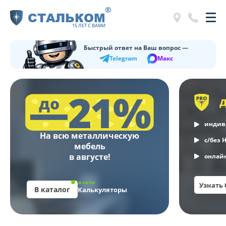
®
СТАЛЬКОМ
15 ЛЕТ С ВАМИ
Быстрый ответ на Ваш вопрос —
Telegram
Макс
—21%
до
индив
На всю металлическую
с/без 
мебель
в августе!
онлайн
в сети
Узнать
В каталог
Калькуляторы